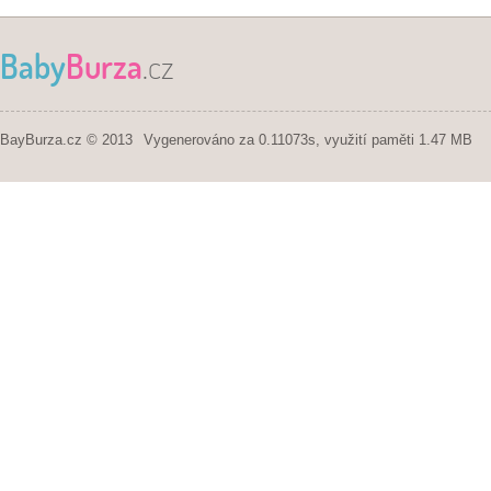
Baby
Burza
.cz
BayBurza.cz © 2013
Vygenerováno za 0.11073s, využití paměti 1.47 MB