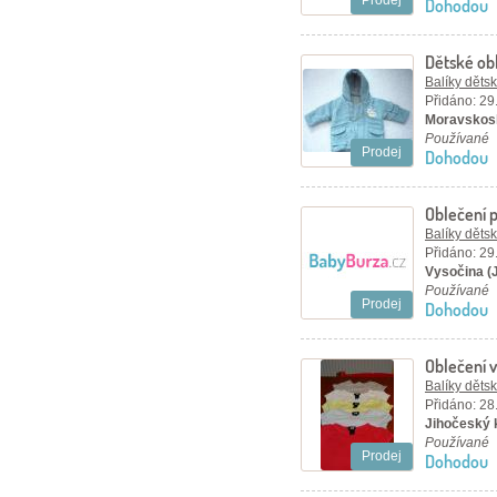
Prodej
Dohodou
Dětské obl
roku 56-8
Balíky děts
Přidáno: 29
větší velik
Moravskosl
Používané
Prodej
Dohodou
Oblečení 
Balíky děts
Přidáno: 29
Vysočina (J
Používané
Prodej
Dohodou
Oblečení v
Balíky děts
Přidáno: 28
Jihočeský 
Používané
Prodej
Dohodou