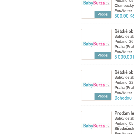
Přidáno: 09
Olomoucký 
Používané
Prodej
500,00 K
Dětské obl
znackove
Balíky děts
Přidáno: 26
Praha (Pra
Používané
Prodej
5 000,00 
Dětské obl
Balíky děts
Přidáno: 22
Praha (Pra
Používané
Prodej
Dohodou
Prodám le
86 az 104
Balíky děts
Přidáno: 05
Středočesk
Používané