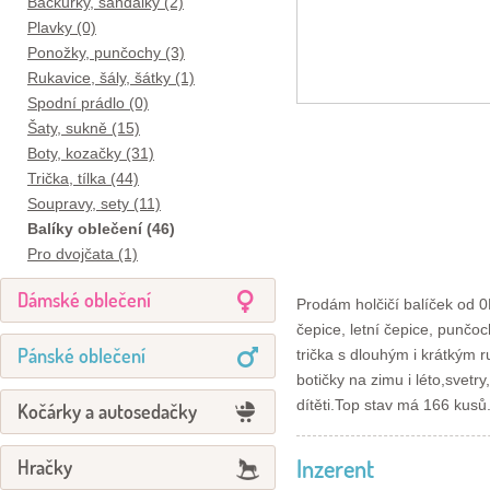
Bačkůrky, sandálky (2)
Plavky (0)
Ponožky, punčochy (3)
Rukavice, šály, šátky (1)
Spodní prádlo (0)
Šaty, sukně (15)
Boty, kozačky (31)
Trička, tílka (44)
Soupravy, sety (11)
Balíky oblečení (46)
Pro dvojčata (1)
Dámské oblečení
Prodám holčičí balíček od 
čepice, letní čepice, punčo
Pánské oblečení
trička s dlouhým i krátkým r
botičky na zimu i léto,svetr
dítěti.Top stav má 166 kus
Kočárky a autosedačky
Inzerent
Hračky