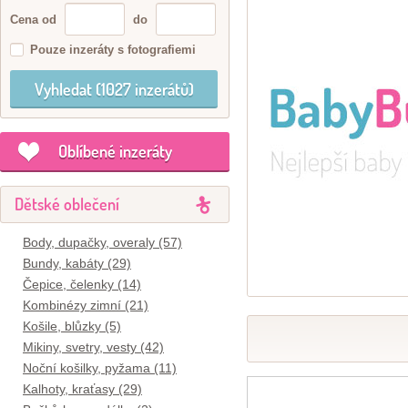
Cena od
do
Pouze inzeráty s fotografiemi
Oblíbené inzeráty
Dětské oblečení
Body, dupačky, overaly (57)
Bundy, kabáty (29)
Čepice, čelenky (14)
Kombinézy zimní (21)
Košile, blůzky (5)
Mikiny, svetry, vesty (42)
Noční košilky, pyžama (11)
Kalhoty, kraťasy (29)