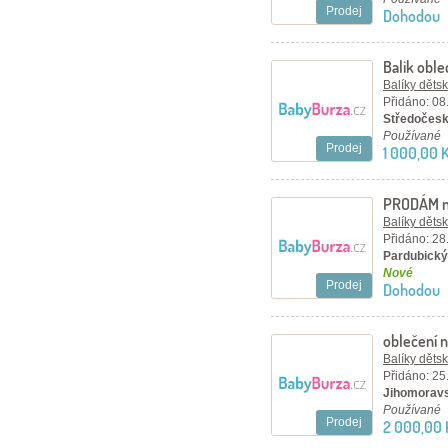
Prodej
Dohodou
Balik oble
Balíky děts
Přidáno: 08
Středočesk
Používané
Prodej
1 000,00 
PRODÁM no
velikost 11
Balíky děts
Přidáno: 28
Pardubický 
Nové
Prodej
Dohodou
oblečení n
Balíky děts
Přidáno: 25
Jihomoravs
Používané
Prodej
2 000,00 