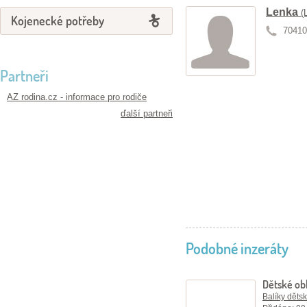
Lenka
(
Kojenecké potřeby
70410
Partneři
AZ rodina.cz - informace pro rodiče
ďalší partneři
Podobné inzeráty
Dětské ob
Balíky děts