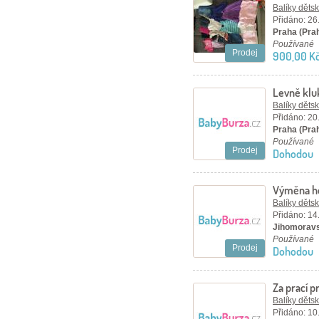
Balíky děts
Přidáno: 26
Praha (Pra
Používané
Prodej
900,00 K
Levně kluk
Balíky děts
Přidáno: 20
Praha (Pra
Používané
Prodej
Dohodou
Výměna ho
chlapecké
Balíky děts
Přidáno: 14
Jihomoravs
Používané
Prodej
Dohodou
Za prací p
Balíky děts
Přidáno: 10