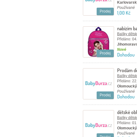
Karlovarský
Používané
Prodej
1,00 Kč
nabízím b
Balíky děts
Přidáno: 04
Jihomoravs
Nové
Prodej
Dohodou
Prodám dě
Balíky děts
Přidáno: 22
Olomoucký 
Používané
Prodej
Dohodou
dětské obl
Balíky děts
Přidáno: 01
Olomoucký 
Používané