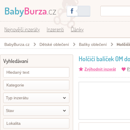
Baby
Burza
.cz
Nejnovější inzeráty
Inzerenti
Články
BabyBurza.cz
Dětské oblečení
Balíky oblečení
Holčič
Holčičí balíček 0M do
Vyhledávaní
Zvýhodnit inzerát
P
Typ inzerátu
Stav