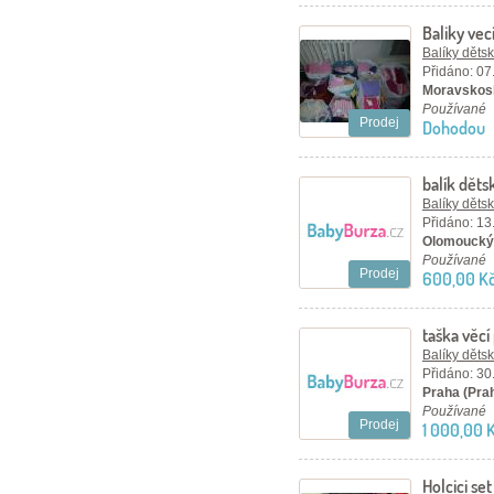
Baliky vec
250ks
Balíky děts
Přidáno: 07
Moravskosl
Používané
Prodej
Dohodou
balík děts
Balíky děts
Přidáno: 13
Olomoucký 
Používané
Prodej
600,00 K
taška věcí
Balíky děts
Přidáno: 30
Praha (Pra
Používané
Prodej
1 000,00 
Holcici set