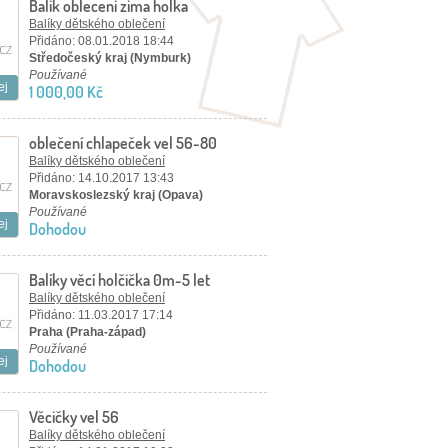
Balik obleceni zima holka
Balíky dětského oblečení
Přidáno: 08.01.2018 18:44
Středočeský kraj (Nymburk)
Používané
ej
1 000,00 Kč
oblečení chlapeček vel 56-80
Balíky dětského oblečení
Přidáno: 14.10.2017 13:43
Moravskoslezský kraj (Opava)
Používané
ej
Dohodou
Balíky věcí holčička 0m-5 let
Balíky dětského oblečení
Přidáno: 11.03.2017 17:14
Praha (Praha-západ)
Používané
ej
Dohodou
Věcičky vel 56
Balíky dětského oblečení