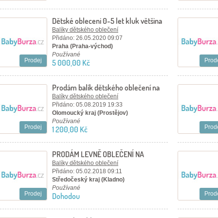
Dětské obleceni 0-5 let kluk většina
znackove
Balíky dětského oblečení
Přidáno: 26.05.2020 09:07
Praha (Praha-východ)
Používané
Prodej
Prod
5 000,00 Kč
Prodám balík dětského oblečení na
chlapečka od 3 měsíců
Balíky dětského oblečení
Přidáno: 05.08.2019 19:33
Olomoucký kraj (Prostějov)
Používané
Prodej
Prod
1 200,00 Kč
PRODÁM LEVNĚ OBLEČENÍ NA
HOLČIČKU VEL. 98-128
Balíky dětského oblečení
Přidáno: 05.02.2018 09:11
Středočeský kraj (Kladno)
Používané
Prodej
Prod
Dohodou