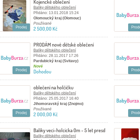
Kojencké oblečení
Balíky dětského oblečení
Přidáno: 13.01.2018 15:24
Olomoucký kraj (Olomouc)
Používané
Prodej
Prod
2 500,00 Kč
PRODÁM nové dětské oblečení
velikost 110 -164
Balíky dětského oblečení
Přidáno: 28.11.2017 17:26
Pardubický kraj (Svitavy)
Nové
Prodej
Prod
Dohodou
oblečení na holčičku
Balíky dětského oblečení
Přidáno: 25.05.2017 16:40
Jihomoravský kraj (Znojmo)
Používané
Prodej
Prod
2 000,00 Kč
Baliky veci-holcicka 0m - 5 let presd
250ks
Balíky dětského oblečení