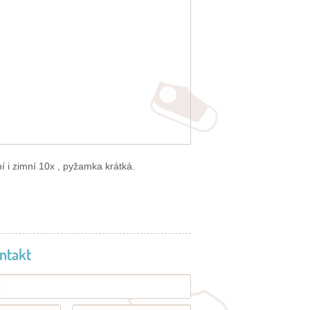
tní i zimní 10x , pyžamka krátká.
ntakt