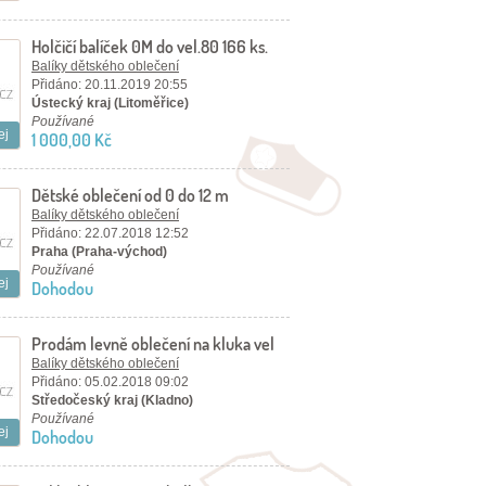
Holčičí balíček 0M do vel.80 166 ks.
Balíky dětského oblečení
Přidáno: 20.11.2019 20:55
Ústecký kraj (Litoměřice)
Používané
ej
1 000,00 Kč
Dětské oblečení od 0 do 12 m
Balíky dětského oblečení
Přidáno: 22.07.2018 12:52
Praha (Praha-východ)
Používané
ej
Dohodou
Prodám levně oblečení na kluka vel
86 az 104
Balíky dětského oblečení
Přidáno: 05.02.2018 09:02
Středočeský kraj (Kladno)
Používané
ej
Dohodou