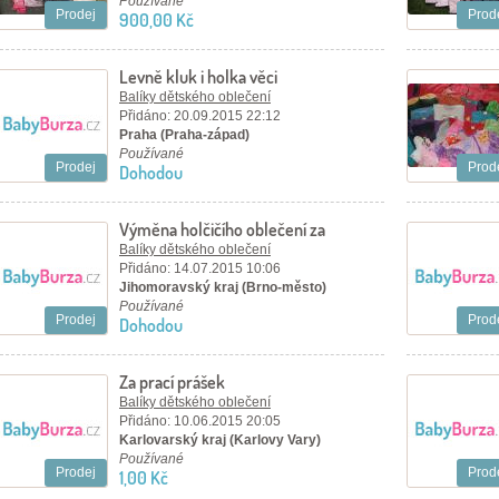
Používané
Prodej
Prod
900,00 Kč
Levně kluk i holka věci
Balíky dětského oblečení
Přidáno: 20.09.2015 22:12
Praha (Praha-západ)
Používané
Prodej
Prod
Dohodou
Výměna holčičího oblečení za
chlapecké
Balíky dětského oblečení
Přidáno: 14.07.2015 10:06
Jihomoravský kraj (Brno-město)
Používané
Prodej
Prod
Dohodou
Za prací prášek
Balíky dětského oblečení
Přidáno: 10.06.2015 20:05
Karlovarský kraj (Karlovy Vary)
Používané
Prodej
Prod
1,00 Kč