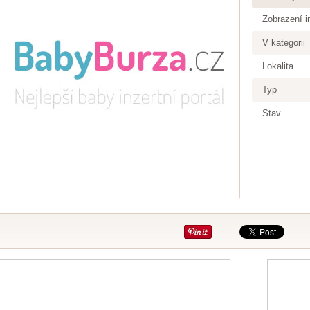
Zobrazení i
V kategorii
Lokalita
Typ
Stav