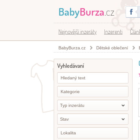
Baby
Burza
.cz
Nejnovější inzeráty
Inzerenti
Člán
BabyBurza.cz
Dětské oblečení
Vyhledávaní
Typ inzerátu
Stav