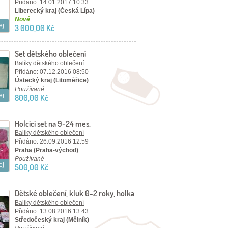
Přidáno: 14.01.2017 10:33
Liberecký kraj (Česká Lípa)
Nové
ej
3 000,00 Kč
Set dětského oblečení
Balíky dětského oblečení
Přidáno: 07.12.2016 08:50
Ústecký kraj (Litoměřice)
Používané
ej
800,00 Kč
Holcici set na 9-24 mes.
Balíky dětského oblečení
Přidáno: 26.09.2016 12:59
Praha (Praha-východ)
Používané
ej
500,00 Kč
Dětské oblečení, kluk 0-2 roky, holka
0-5 let
Balíky dětského oblečení
Přidáno: 13.08.2016 13:43
Středočeský kraj (Mělník)