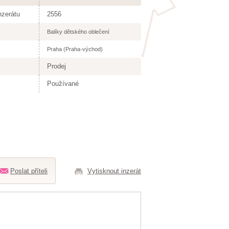
nzerátu
2556
Balíky dětského oblečení
Praha (Praha-východ)
Prodej
Používané
Poslat příteli
Vytisknout inzerát