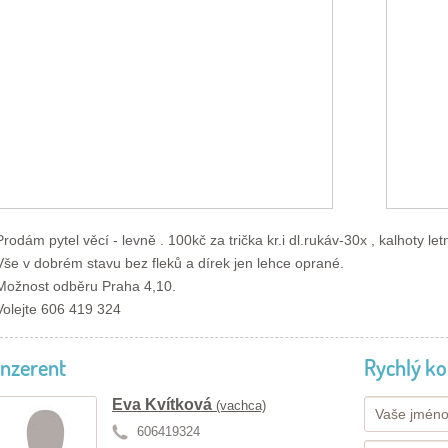
Prodám pytel věcí - levně . 100kč za trička kr.i dl.rukáv-30x , kalhoty le
Vše v dobrém stavu bez fleků a dírek jen lehce oprané.
Možnost odběru Praha 4,10.
Volejte 606 419 324
Inzerent
Rychlý ko
Eva Kvítková
(vachca)
606419324