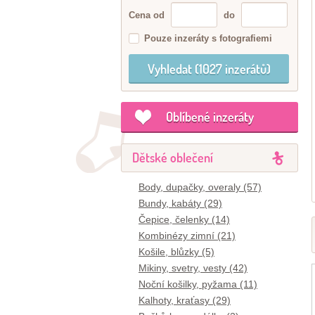
Cena od
do
Pouze inzeráty s fotografiemi
Oblíbené inzeráty
Dětské oblečení
Body, dupačky, overaly (57)
Bundy, kabáty (29)
Čepice, čelenky (14)
Kombinézy zimní (21)
Košile, blůzky (5)
Mikiny, svetry, vesty (42)
Noční košilky, pyžama (11)
Kalhoty, kraťasy (29)