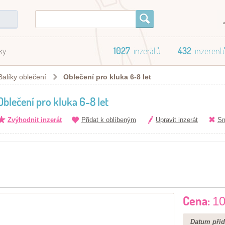
ky
1027
inzerátů
432
inzerent
Balíky oblečení
Oblečení pro kluka 6-8 let
Oblečení pro kluka 6-8 let
Zvýhodnit inzerát
Přidat k oblíbeným
Upravit inzerát
Sm
Cena:
10
Datum přid