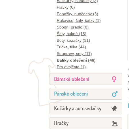
Bačkůrky, sandálky (2)
Plavky (0)
Ponožky, punčochy (3)
Rukavice, šály, šátky (1)
Spodní prádlo (0)
Šaty, sukně (15)
Boty, kozačky (31)
Trička, tílka (44)
Soupravy, sety (11)
Balíky oblečení (46)
Pro dvojčata (1)
Dámské oblečení
Pánské oblečení
Kočárky a autosedačky
Hračky