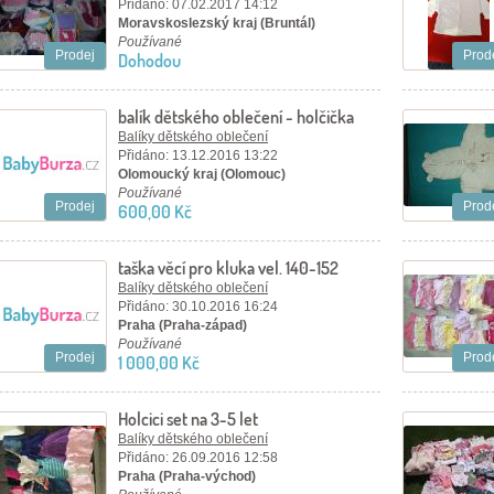
Přidáno: 07.02.2017 14:12
Moravskoslezský kraj (Bruntál)
Používané
Prodej
Prod
Dohodou
balík dětského oblečení - holčička
Balíky dětského oblečení
Přidáno: 13.12.2016 13:22
Olomoucký kraj (Olomouc)
Používané
Prodej
Prod
600,00 Kč
taška věcí pro kluka vel. 140-152
Balíky dětského oblečení
Přidáno: 30.10.2016 16:24
Praha (Praha-západ)
Používané
Prodej
Prod
1 000,00 Kč
Holcici set na 3-5 let
Balíky dětského oblečení
Přidáno: 26.09.2016 12:58
Praha (Praha-východ)